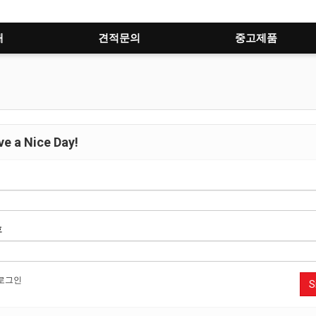
개
견적문의
중고제품
e a Nice Day!
호
로그인
S