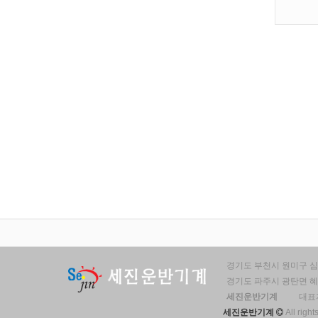
경기도 부천시 원미구 심곡
경기도 파주시 광탄면 혜음
세진운반기계
대표자
세진운반기계
All right