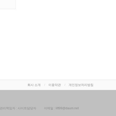
회사 소개
이용약관
개인정보처리방침
관리책임자 : 사이트담당자
이메일 :
lift99@daum.net