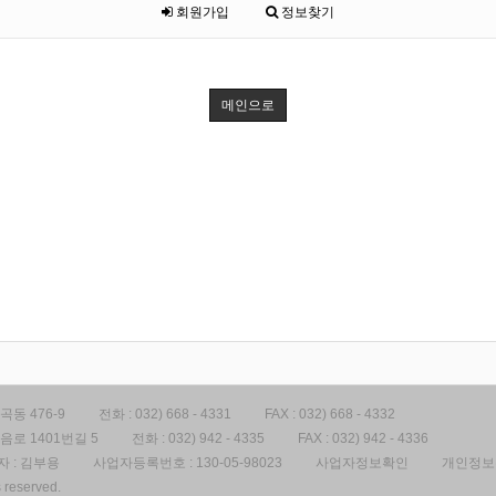
회원가입
정보찾기
메인으로
동 476-9
전화 :
032) 668 - 4331
FAX :
032) 668 - 4332
로 1401번길 5
전화 :
032) 942 - 4335
FAX :
032) 942 - 4336
 : 김부용
사업자등록번호 :
130-05-98023
사업자정보확인
개인정보
s reserved.