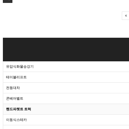
유압식화물승강기
테이블리프트
전동대차
콘베어벨트
핸드파렛트 트럭
이동식스테카