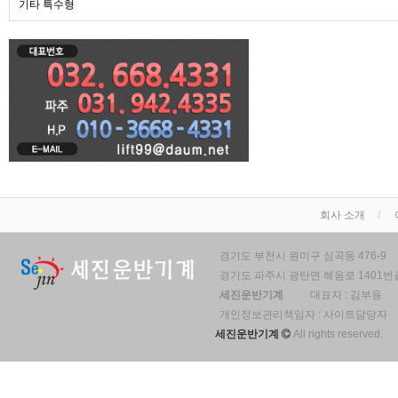
기타 특수형
회사 소개
경기도 부천시 원미구 심곡동 476-9
경기도 파주시 광탄면 혜음로 1401번길
세진운반기계
대표자 : 김부용
개인정보관리책임자 : 사이트담당자
세진운반기계
All rights reserved.