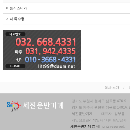
이동식스테카
기타 특수형
회사 소개
경기도 부천시 원미구 심곡동 476-9
경기도 파주시 광탄면 혜음로 1401번길
세진운반기계
대표자 : 김부용
개인정보관리책임자 : 사이트담당자
세진운반기계
All rights reserved.