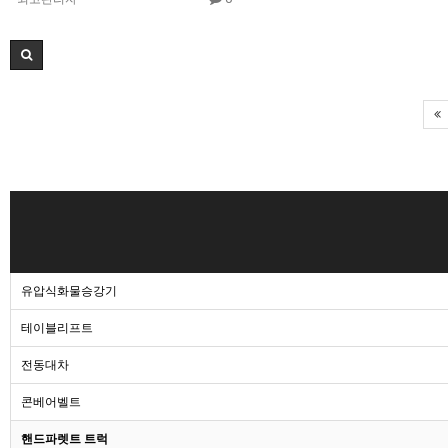
유압식화물승강기
테이블리프트
전동대차
콘베어벨트
핸드파렛트 트럭