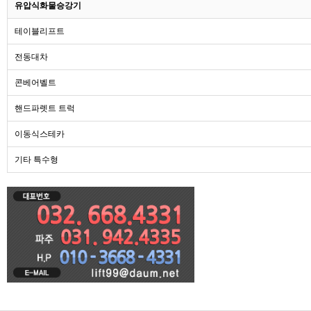
유압식화물승강기
테이블리프트
전동대차
콘베어벨트
핸드파렛트 트럭
이동식스테카
기타 특수형