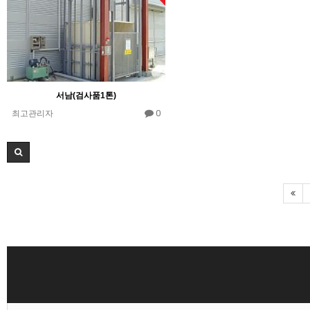
서남(검사품1톤)
0
최고관리자