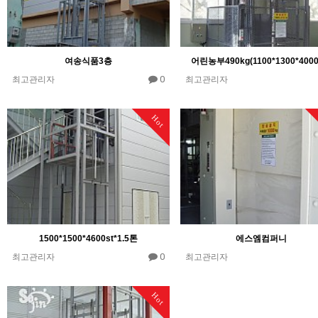
여송식품3층
어린농부490kg(1100*1300*4000s
0
최고관리자
최고관리자
Hot
1500*1500*4600st*1.5톤
에스엠컴퍼니
0
최고관리자
최고관리자
Hot